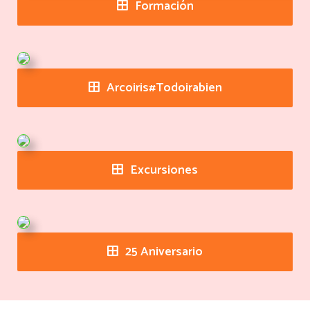
Formación
Arcoiris#Todoirabien
Excursiones
25 Aniversario