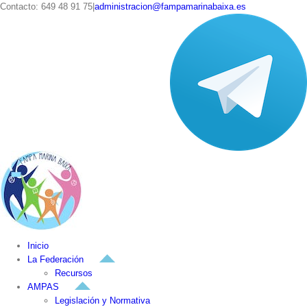
Skip
Contacto: 649 48 91 75
|
administracion@fampamarinabaixa.es
to
Facebook
Telegram
content
Inicio
La Federación
Recursos
AMPAS
Legislación y Normativa