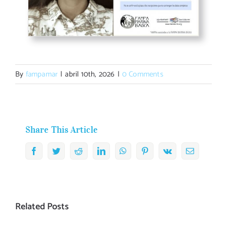
By
fampamar
|
abril 10th, 2026
|
0 Comments
Share This Article
Facebook
Twitter
Reddit
LinkedIn
WhatsApp
Pinterest
Vk
Email
Related Posts