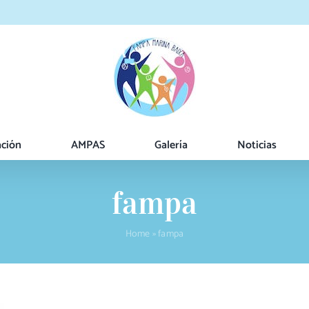
ación
AMPAS
Galería
Noticias
fampa
Home
»
fampa