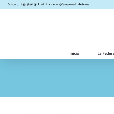
Skip
Contacto: 649 48 91 75
|
administracion@fampamarinabaixa.es
to
content
Inicio
La Feder