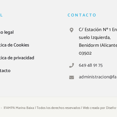
L
CONTACTO
C/ Estación Nº 1 En
o legal
suelo Izquierda,
tica de Cookies
Benidorm (Alicante
03502
tica de privacidad
649 48 91 75
tacto
administracion@f
 -
|FAMPA Marina Baixa | Todos los derechos reservados | Web creada por
Diseño 